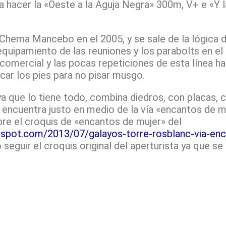
a hacer la «Oeste a la Aguja Negra» 300m, V+ e «Y l
y Chema Mancebo en el 2005, y se sale de la lógica d
 equipamiento de las reuniones y los parabolts en el
a comercial y las pocas repeticiones de esta línea h
ocar los pies para no pisar musgo.
ya que lo tiene todo, combina diedros, con placas,
e encuentra justo en medio de la vía «encantos de m
bre el croquis de «encantos de mujer» del
ogspot.com/2013/07/galayos-torre-rosblanc-via-en
seguir el croquis original del aperturista ya que s