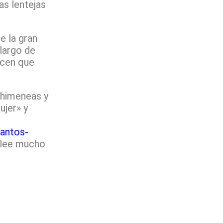
as lentejas
e la gran
 largo de
acen que
 chimeneas y
ujer» y
cantos-
e lee mucho